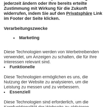
Univ.-Prof. Dr. med. Dr. phil. Kai
Zacharowski
Direktor der Klinik für Anästhesiologie,
Intensivmedizin und Schmerztherapie am
Universitätsklinikum Frankfurt