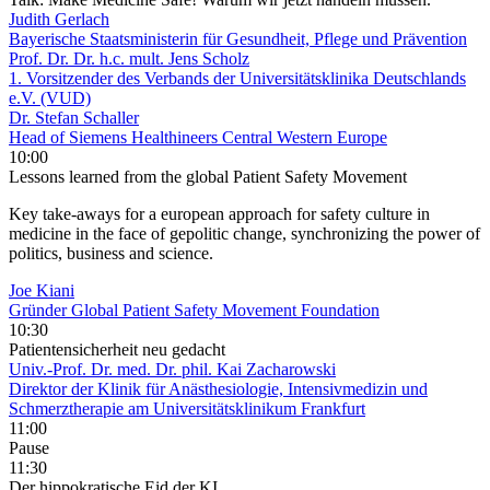
Judith Gerlach
Bayerische Staatsministerin für Gesundheit, Pflege und Prävention
Prof. Dr. Dr. h.c. mult. Jens Scholz
1. Vorsitzender des Verbands der Universitätsklinika Deutschlands
e.V. (VUD)
Dr. Stefan Schaller
Head of Siemens Healthineers Central Western Europe
10:00
Lessons learned from the global Patient Safety Movement
Key take-aways for a european approach for safety culture in
medicine in the face of gepolitic change, synchronizing the power of
politics, business and science.
Joe Kiani
Gründer Global Patient Safety Movement Foundation
10:30
Patientensicherheit neu gedacht
Univ.-Prof. Dr. med. Dr. phil. Kai Zacharowski
Direktor der Klinik für Anästhesiologie, Intensivmedizin und
Schmerztherapie am Universitätsklinikum Frankfurt
11:00
Pause
11:30
Der hippokratische Eid der KI