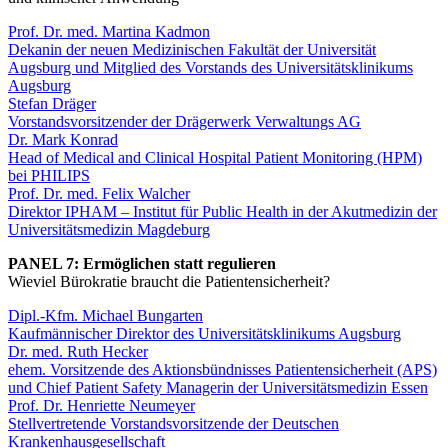
Prof. Dr. med. Martina Kadmon
Dekanin der neuen Medizinischen Fakultät der Universität
Augsburg und Mitglied des Vorstands des Universitätsklinikums
Augsburg
Stefan Dräger
Vorstandsvorsitzender der Drägerwerk Verwaltungs AG
Dr. Mark Konrad
Head of Medical and Clinical Hospital Patient Monitoring (HPM)
bei PHILIPS
Prof. Dr. med. Felix Walcher
Direktor IPHAM – Institut für Public Health in der Akutmedizin der
Universitätsmedizin Magdeburg
PANEL 7: Ermöglichen statt regulieren
Wieviel Bürokratie braucht die Patientensicherheit?
Dipl.-Kfm. Michael Bungarten
Kaufmännischer Direktor des Universitätsklinikums Augsburg
Dr. med. Ruth Hecker
ehem. Vorsitzende des Aktionsbündnisses Patientensicherheit (APS)
und Chief Patient Safety Managerin der Universitätsmedizin Essen
Prof. Dr. Henriette Neumeyer
Stellvertretende Vorstandsvorsitzende der Deutschen
Krankenhausgesellschaft