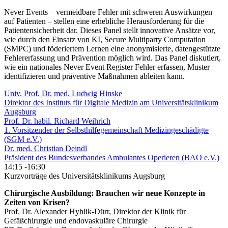
Never Events – vermeidbare Fehler mit schweren Auswirkungen
auf Patienten – stellen eine erhebliche Herausforderung für die
Patientensicherheit dar. Dieses Panel stellt innovative Ansätze vor,
wie durch den Einsatz von KI, Secure Multiparty Computation
(SMPC) und föderiertem Lernen eine anonymisierte, datengestützte
Fehlererfassung und Prävention möglich wird. Das Panel diskutiert,
wie ein nationales Never Event Register Fehler erfassen, Muster
identifizieren und präventive Maßnahmen ableiten kann.
Univ. Prof. Dr. med. Ludwig Hinske
Direktor des Instituts für Digitale Medizin am Universitätsklinikum
Augsburg
Prof. Dr. habil. Richard Weihrich
1. Vorsitzender der Selbsthilfegemeinschaft Medizingeschädigte
(SGM e.V.)
Dr. med. Christian Deindl
Präsident des Bundesverbandes Ambulantes Operieren (BAO e.V.)
14:15
-16:30
Kurzvorträge des Universitätsklinikums Augsburg
Chirurgische Ausbildung: Brauchen wir neue Konzepte in
Zeiten von Krisen?
Prof. Dr. Alexander Hyhlik-Dürr, Direktor der Klinik für
Gefäßchirurgie und endovaskuläre Chirurgie