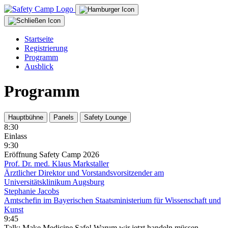
Startseite
Registrierung
Programm
Ausblick
Programm
Hauptbühne
Panels
Safety Lounge
8:30
Einlass
9:30
Eröffnung Safety Camp 2026
Prof. Dr. med. Klaus Markstaller
Ärztlicher Direktor und Vorstandsvorsitzender am
Universitätsklinikum Augsburg
Stephanie Jacobs
Amtschefin im Bayerischen Staatsministerium für Wissenschaft und
Kunst
9:45
Talk: Make Medicine Safe! Warum wir jetzt handeln müssen.