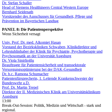
Dr. Stefan Schaller
Head of Siemens Healthineers Central Western Europe
Bernhard Seidenath
Vorsitzender des Ausschusses für Gesundheit, Pflege und
Prävention im Bayerischen Landtag
PANEL 8: Die Patientenperspektive
Wenn Sicherheit versagt
Univ. Prof. Dr. med. Alkomiet Hasan
Vorstand der Bezirkskliniken Schwaben, Klinikdirektor und
Lehrstuhlinhaber der Klinik für Psychiatrie, Psychotherapie und
Psychosomatik an der Universität Augsburg
Dr. Viola Sinirlioğlu
Beauftragte für Patientensicherheit und transsektorale
Versorgungsoptimierung bei der DAK-Gesundheit
Dr. h.c. Ramona Schumacher
Patientenfürsprecherin, 1. Leitende​ Krankenschwester der
Bundeswehr a.D.
Prof. Dr. Martin Trepel
Direktor der II. Medizinischen Klinik am Universitätsklinikum
Augsburg
13:00
Break-Out-Session: Politik, Medizin und Wirtschaft - stark und
regional.