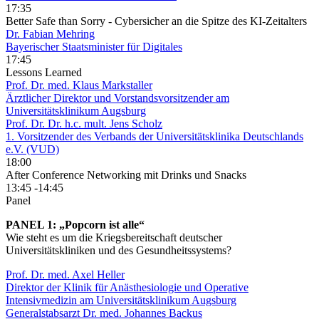
17:35
Better Safe than Sorry - Cybersicher an die Spitze des KI-Zeitalters
Dr. Fabian Mehring
Bayerischer Staatsminister für Digitales
17:45
Lessons Learned
Prof. Dr. med. Klaus Markstaller
Ärztlicher Direktor und Vorstandsvorsitzender am
Universitätsklinikum Augsburg
Prof. Dr. Dr. h.c. mult. Jens Scholz
1. Vorsitzender des Verbands der Universitätsklinika Deutschlands
e.V. (VUD)
18:00
After Conference Networking mit Drinks und Snacks
13:45
-14:45
Panel
PANEL 1: „Popcorn ist alle“
Wie steht es um die Kriegsbereitschaft deutscher
Universitätskliniken und des Gesundheitssystems?
Prof. Dr. med. Axel Heller
Direktor der Klinik für Anästhesiologie und Operative
Intensivmedizin am Universitätsklinikum Augsburg
Generalstabsarzt Dr. med. Johannes Backus