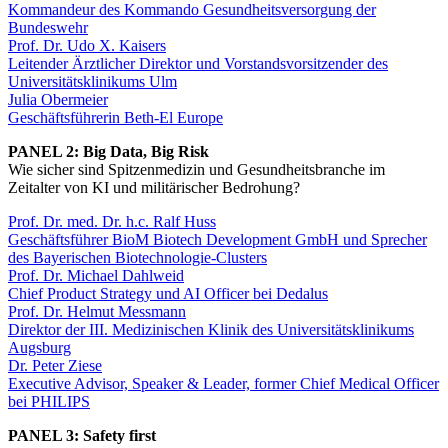
Kommandeur des Kommando Gesundheitsversorgung der
Bundeswehr
Prof. Dr. Udo X. Kaisers
Leitender Ärztlicher Direktor und Vorstandsvorsitzender des
Universitätsklinikums Ulm
Julia Obermeier
Geschäftsführerin Beth-El Europe
PANEL 2: Big Data, Big Risk
Wie sicher sind Spitzenmedizin und Gesundheitsbranche im
Zeitalter von KI und militärischer Bedrohung?
Prof. Dr. med. Dr. h.c. Ralf Huss
Geschäftsführer BioM Biotech Development GmbH und Sprecher
des Bayerischen Biotechnologie-Clusters
Prof. Dr. Michael Dahlweid
Chief Product Strategy und AI Officer bei Dedalus
Prof. Dr. Helmut Messmann
Direktor der III. Medizinischen Klinik des Universitätsklinikums
Augsburg
Dr. Peter Ziese
Executive Advisor, Speaker & Leader, former Chief Medical Officer
bei PHILIPS
PANEL 3: Safety first