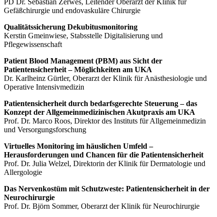
PD Dr. Sebastian Zerwes, Leitender Oberarzt der Klinik für
Gefäßchirurgie und endovaskuläre Chirurgie
Qualitätssicherung Dekubitusmonitoring
Kerstin Gmeinwiese, Stabsstelle Digitalisierung und
Pflegewissenschaft
Patient Blood Management (PBM) aus Sicht der
Patientensicherheit – Möglichkeiten am UKA
Dr. Karlheinz Gürtler, Oberarzt der Klinik für Anästhesiologie und
Operative Intensivmedizin
Patientensicherheit durch bedarfsgerechte Steuerung – das
Konzept der Allgemeinmedizinischen Akutpraxis am UKA
Prof. Dr. Marco Roos, Direktor des Instituts für Allgemeinmedizin
und Versorgungsforschung
Virtuelles Monitoring im häuslichen Umfeld –
Herausforderungen und Chancen für die Patientensicherheit
Prof. Dr. Julia Welzel, Direktorin der Klinik für Dermatologie und
Allergologie
Das Nervenkostüm mit Schutzweste: Patientensicherheit in der
Neurochirurgie
Prof. Dr. Björn Sommer, Oberarzt der Klinik für Neurochirurgie