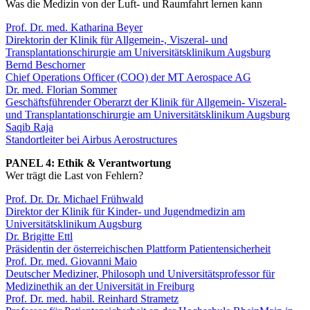
Was die Medizin von der Luft- und Raumfahrt lernen kann
Prof. Dr. med. Katharina Beyer
Direktorin der Klinik für Allgemein-, Viszeral- und
Transplantationschirurgie am Universitätsklinikum Augsburg
Bernd Beschorner
Chief Operations Officer (COO) der MT Aerospace AG
Dr. med. Florian Sommer
Geschäftsführender Oberarzt der Klinik für Allgemein- Viszeral-
und Transplantationschirurgie am Universitätsklinikum Augsburg
Saqib Raja
Standortleiter bei Airbus Aerostructures
PANEL 4: Ethik & Verantwortung
Wer trägt die Last von Fehlern?
Prof. Dr. Dr. Michael Frühwald
Direktor der Klinik für Kinder- und Jugendmedizin am
Universitätsklinikum Augsburg
Dr. Brigitte Ettl
Präsidentin der österreichischen Plattform Patientensicherheit
Prof. Dr. med. Giovanni Maio
Deutscher Mediziner, Philosoph und Universitätsprofessor für
Medizinethik an der Universität in Freiburg
Prof. Dr. med. habil. Reinhard Strametz