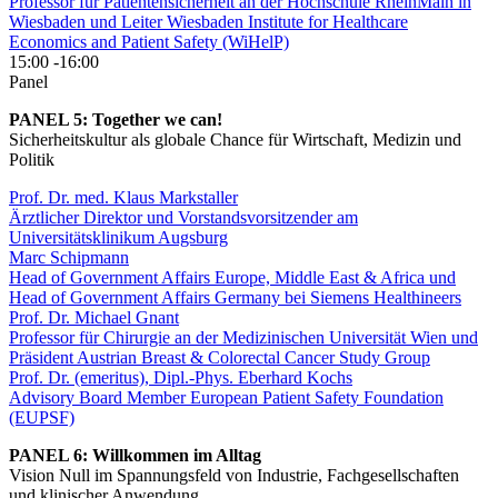
Professor für Patientensicherheit an der Hochschule RheinMain in
Wiesbaden und Leiter Wiesbaden Institute for Healthcare
Economics and Patient Safety (WiHelP)
15:00
-16:00
Panel
PANEL 5: Together we can!
Sicherheitskultur als globale Chance für Wirtschaft, Medizin und
Politik
Prof. Dr. med. Klaus Markstaller
Ärztlicher Direktor und Vorstandsvorsitzender am
Universitätsklinikum Augsburg
Marc Schipmann
Head of Government Affairs Europe, Middle East & Africa und
Head of Government Affairs Germany bei Siemens Healthineers
Prof. Dr. Michael Gnant
Professor für Chirurgie an der Medizinischen Universität Wien und
Präsident Austrian Breast & Colorectal Cancer Study Group
Prof. Dr. (emeritus), Dipl.-Phys. Eberhard Kochs
Advisory Board Member European Patient Safety Foundation
(EUPSF)
PANEL 6: Willkommen im Alltag
Vision Null im Spannungsfeld von Industrie, Fachgesellschaften
und klinischer Anwendung