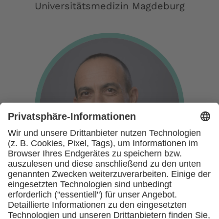
Universitätsmedizin Magdeburg
Prof. Ronni Gamzu
ehem. CEO des Tel Aviv Medical Centers