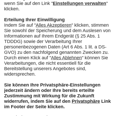
und Generaldirektor des israelischen
Gesundheitsministeriums
Prof. Dr. med. Dr. h.c. Ralf Huss