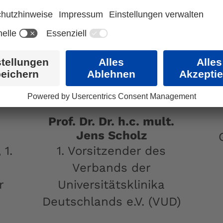
Prof. Dr. Dr. h.c. mult.
Jens Scholz
 1.
1. Vorsitzender des
Verbands der
r
Universitätsklinika
Deutschlands e.V. (VUD)