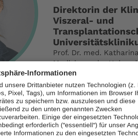
Direktorin der Klin
Viszeral- und
Transplantationsc
Universitätsklini
Prof. Dr. med. Katharin
Medizin an der Univers
wurde am dortigen Inst
2007 promoviert. 2011 e
Anerkennung als Fachärz
Jahre später die Anerk
für Viszeralchirurgie. 2
Zusatzweiterbildung „S
Viszeralchirurgie“ ab.