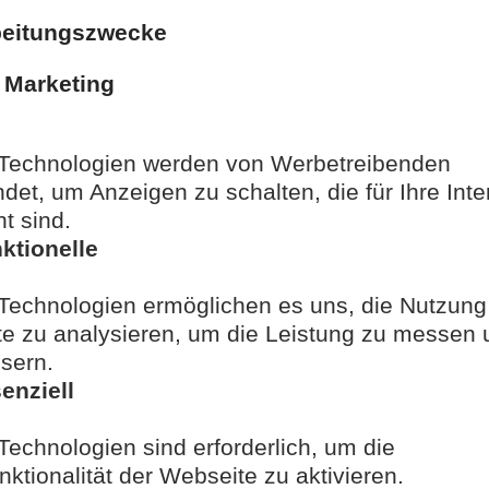
Klinik für Allgemein-, V
Transplantationschirur
Universitätsklinikum A
WEITERE SPEAKER