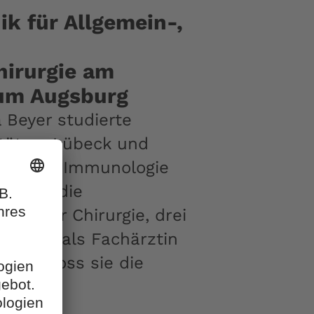
ik für Allgemein-,
hirurgie am
kum Augsburg
a Beyer studierte
ität zu Lübeck und
itut für Immunologie
rfolgte die
tin für Chirurgie, drei
ennung als Fachärztin
018 schloss sie die
pezielle