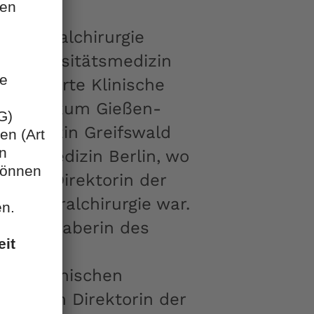
 Viszeralchirurgie
r Universitätsmedizin
absolvierte Klinische
ätsklinikum Gießen-
ätsmedizin Greifswald
itätsmedizin Berlin, wo
ische Direktorin der
d Viszeralchirurgie war.
t sie Inhaberin des
in- und
r Medizinischen
zugleich Direktorin der