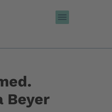
 med.
a Beyer