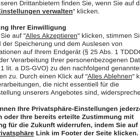
Die Habilitation im Fach
erlangte sie 2018 an de
Greifswald. Prof. Beyer 
Stationen am Universit
Marburg, der Universit
und der Charité Univers
sie seit 2021 kommissar
Klinik für Allgemein- un
Seit dem 1. Juli 2025 is
Lehrstuhls für Allgeme
Viszeralchirurgie an de
Fakultät Augsburg und 