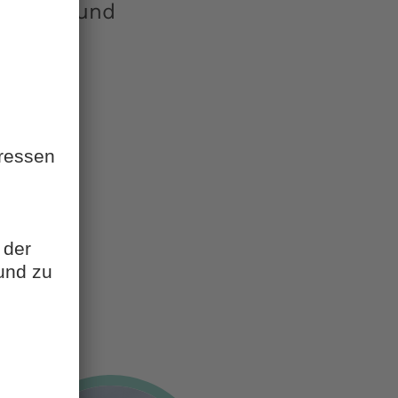
iszeral- und
gie am
ugsburg.