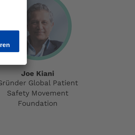
Joe Kiani
Gründer Global Patient
Safety Movement
Foundation