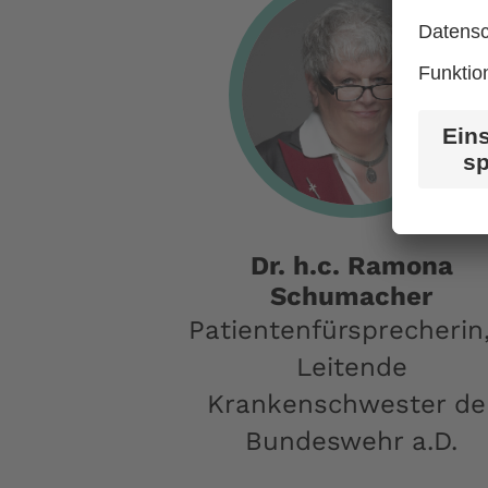
Dr. h.c. Ramona
Schumacher
Patientenfürsprecherin,
Leitende​
Krankenschwester de
Bundeswehr a.D.