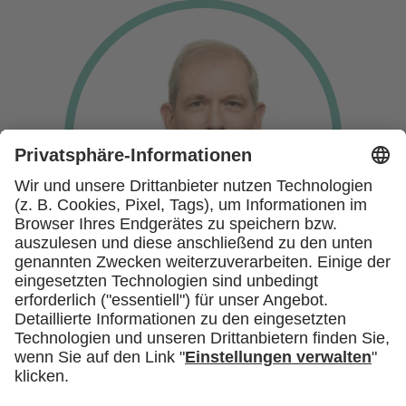
Prof. Dr. Dr. h.c. mult. Jens Scholz
1. Vorsitzender des Verbands der
Universitätsklinika Deutschlands e.V.
(VUD)