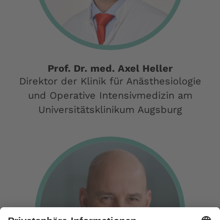
Prof. Dr. med. Axel Heller
Direktor der Klinik für Anästhesiologie
und Operative Intensivmedizin am
Universitätsklinikum Augsburg